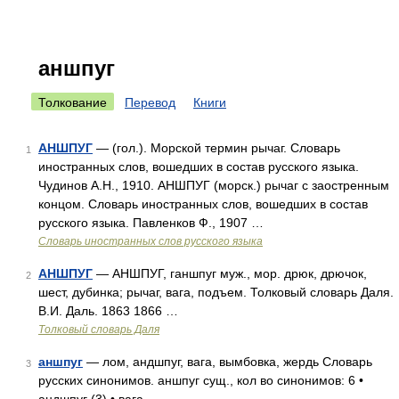
аншпуг
Толкование
Перевод
Книги
АНШПУГ
— (гол.). Морской термин рычаг. Словарь
1
иностранных слов, вошедших в состав русского языка.
Чудинов А.Н., 1910. АНШПУГ (морск.) рычаг с заостренным
концом. Словарь иностранных слов, вошедших в состав
русского языка. Павленков Ф., 1907 …
Словарь иностранных слов русского языка
АНШПУГ
— АНШПУГ, ганшпуг муж., мор. дрюк, дрючок,
2
шест, дубинка; рычаг, вага, подъем. Толковый словарь Даля.
В.И. Даль. 1863 1866 …
Толковый словарь Даля
аншпуг
— лом, андшпуг, вага, вымбовка, жердь Словарь
3
русских синонимов. аншпуг сущ., кол во синонимов: 6 •