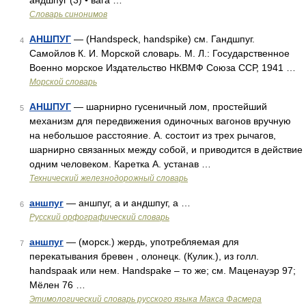
андшпуг (3) • вага …
Словарь синонимов
АНШПУГ
— (Handspeck, handspike) см. Гандшпуг.
4
Самойлов К. И. Морской словарь. М. Л.: Государственное
Военно морское Издательство НКВМФ Союза ССР, 1941 …
Морской словарь
АНШПУГ
— шарнирно гусеничный лом, простейший
5
механизм для передвижения одиночных вагонов вручную
на небольшое расстояние. А. состоит из трех рычагов,
шарнирно связанных между собой, и приводится в действие
одним человеком. Каретка А. устанав …
Технический железнодорожный словарь
аншпуг
— аншпуг, а и андшпуг, а …
6
Русский орфографический словарь
аншпуг
— (морск.) жердь, употребляемая для
7
перекатывания бревен , олонецк. (Кулик.), из голл.
handspaak или нем. Handspake – то же; см. Маценауэр 97;
Мёлен 76 …
Этимологический словарь русского языка Макса Фасмера