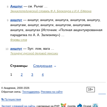
Аншпуг
— см. Рычаг …
8
Энциклопедический словарь Ф.А. Брокгауза и И.А. Ефрона
аншпуг
— аншпуг, аншпуги, аншпуга, аншпугов, аншпугу,
9
аншпугам, аншпуг, аншпуги, аншпугом, аншпугами,
аншпуге, аншпугах (Источник: «Полная акцентуированная
парадигма по А. А. Зализняку») …
Формы слов
аншпуг
— Syn: лом, вага …
10
Тезаурус русской деловой лексики
Страницы
Следующая
→
1
2
3
4
© Академик, 2000-2026
18+
Обратная связь:
Техподдержка
,
Реклама на сайте
👣 Путешествия
Экспорт словарей на сайты
, сделанные на PHP,
Joomla,
Drupal,